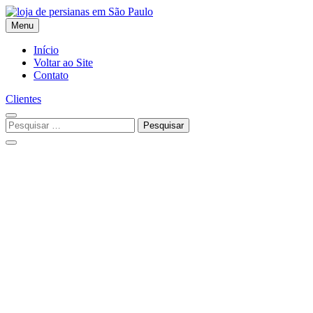
Skip
to
Menu
content
Flex Decora
Início
Voltar ao Site
Contato
Clientes
Pesquisar
por: