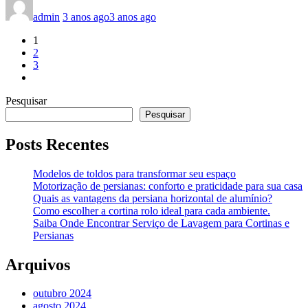
admin
3 anos ago
3 anos ago
1
2
3
Pesquisar
Pesquisar
Posts Recentes
Modelos de toldos para transformar seu espaço
Motorização de persianas: conforto e praticidade para sua casa
Quais as vantagens da persiana horizontal de alumínio?
Como escolher a cortina rolo ideal para cada ambiente.
Saiba Onde Encontrar Serviço de Lavagem para Cortinas e
Persianas
Arquivos
outubro 2024
agosto 2024