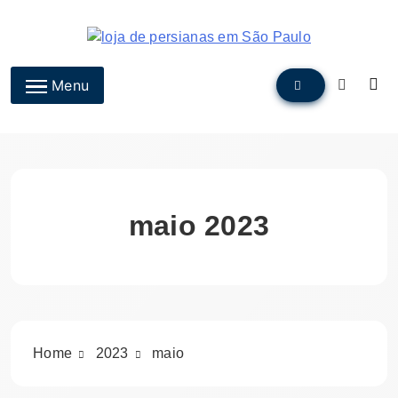
Skip
to
content
Flex Decora
Menu
maio 2023
Home
2023
maio