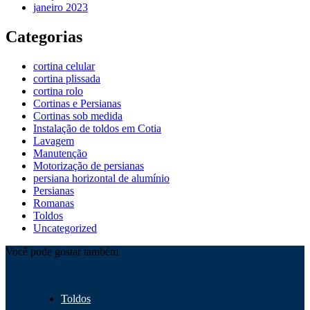
janeiro 2023
Categorias
cortina celular
cortina plissada
cortina rolo
Cortinas e Persianas
Cortinas sob medida
Instalação de toldos em Cotia
Lavagem
Manutenção
Motorização de persianas
persiana horizontal de alumínio
Persianas
Romanas
Toldos
Uncategorized
Você pode gostar também
Toldos