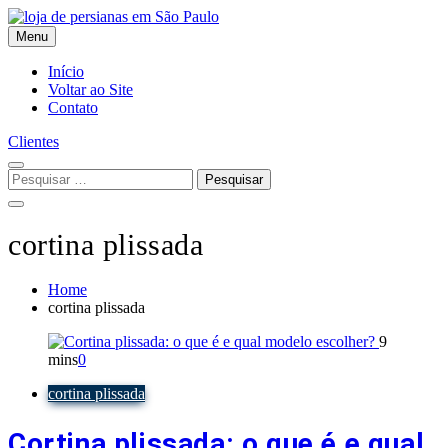
Skip
to
Menu
content
Flex Decora
Início
Voltar ao Site
Contato
Clientes
Pesquisar
por:
cortina plissada
Home
cortina plissada
9
mins
0
cortina plissada
Cortina plissada: o que é e qual