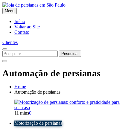
Skip
to
Menu
content
Flex Decora
Início
Voltar ao Site
Contato
Clientes
Pesquisar
por:
Automação de persianas
Home
Automação de persianas
11 mins
0
Motorização de persianas