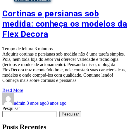
Cortinas e persianas sob
medida: conheça os modelos da
Flex Decora
Tempo de leitura
3
minutos
Adquirir cortinas e persianas sob medida não é uma tarefa simples.
Pois, nem toda loja do setor vai oferecer variedade e tecnologia
(tecidos e modos de acionamento). Pensando nisso, o blog da
FlexDecora traz o conteúdo hoje, nele constará suas características,
modelos e onde comprá-los com qualidade. Continue lendo!
Conheça mais sobre cortinas e persianas
Read More
admin
3 anos ago
3 anos ago
Pesquisar
Pesquisar
Posts Recentes